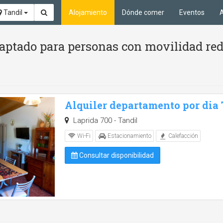
Tandil
Alojamiento
Dónde comer
Eventos
A
ptado para personas con movilidad redu
Alquiler departamento por dia
Laprida 700 - Tandil
Wi-Fi
Estacionamiento
Calefacción
Consultar disponibilidad