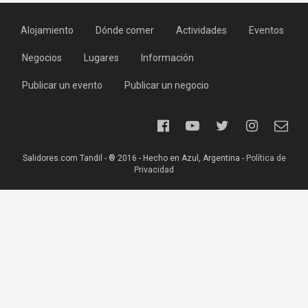
Alojamiento
Dónde comer
Actividades
Eventos
Negocios
Lugares
Información
Publicar un evento
Publicar un negocio
Salidores.com Tandil - ® 2016 - Hecho en Azul, Argentina -
Política de
Privacidad