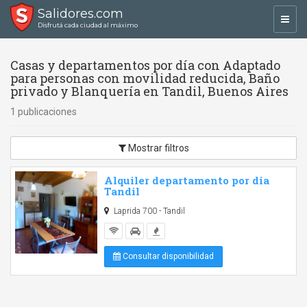
Salidores.com
Toggl
Disfrutá cada ciudad al máximo
navig
Casas y departamentos por día con Adaptado
para personas con movilidad reducida, Baño
privado y Blanquería en Tandil, Buenos Aires
1 publicaciones
Mostrar filtros
Alquiler departamento por dia
Tandil
Laprida 700 - Tandil
Consultar disponibilidad