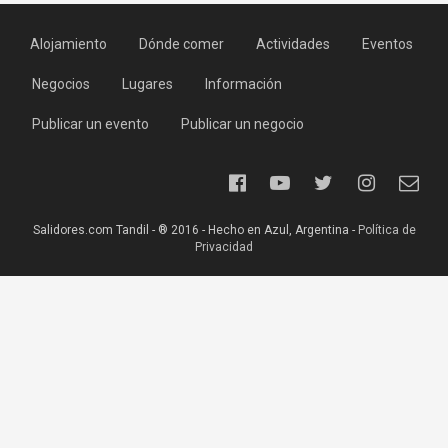
Alojamiento
Dónde comer
Actividades
Eventos
Negocios
Lugares
Información
Publicar un evento
Publicar un negocio
Salidores.com Tandil - ® 2016 - Hecho en Azul, Argentina -
Política de
Privacidad