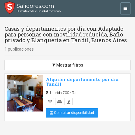
Salidores.com
Toggl
Disfrutá cada ciudad al máximo
navig
Casas y departamentos por día con Adaptado
para personas con movilidad reducida, Baño
privado y Blanquería en Tandil, Buenos Aires
1 publicaciones
Mostrar filtros
Alquiler departamento por dia
Tandil
Laprida 700 - Tandil
Consultar disponibilidad