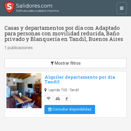
Salidores.com
Toggl
Disfrutá cada ciudad al máximo
navig
Casas y departamentos por día con Adaptado
para personas con movilidad reducida, Baño
privado y Blanquería en Tandil, Buenos Aires
1 publicaciones
Mostrar filtros
Alquiler departamento por dia
Tandil
Laprida 700 - Tandil
Consultar disponibilidad