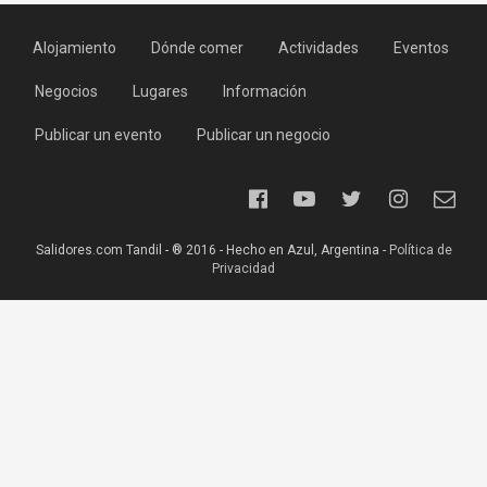
Alojamiento
Dónde comer
Actividades
Eventos
Negocios
Lugares
Información
Publicar un evento
Publicar un negocio
Salidores.com Tandil - ® 2016 - Hecho en Azul, Argentina -
Política de
Privacidad