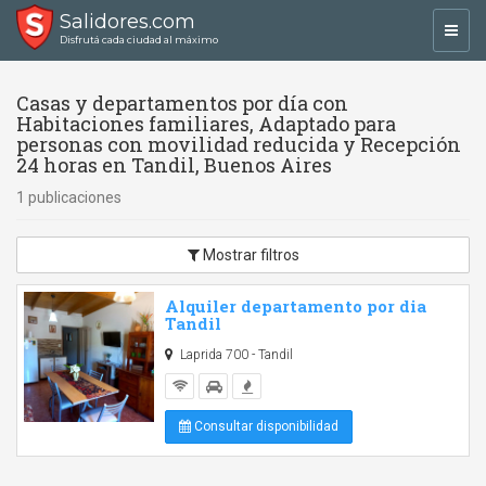
Salidores.com
Toggl
Disfrutá cada ciudad al máximo
navig
Casas y departamentos por día con
Habitaciones familiares, Adaptado para
personas con movilidad reducida y Recepción
24 horas en Tandil, Buenos Aires
1 publicaciones
Mostrar filtros
Alquiler departamento por dia
Tandil
Laprida 700 - Tandil
Consultar disponibilidad