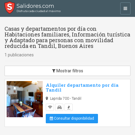
Salidores.com
Toggl
Disfrutá cada ciudad al máximo
navig
Casas y departamentos por día con
Habitaciones familiares, Información turística
y Adaptado para personas con movilidad
reducida en Tandil, Buenos Aires
1 publicaciones
Mostrar filtros
Alquiler departamento por dia
Tandil
Laprida 700 - Tandil
Consultar disponibilidad