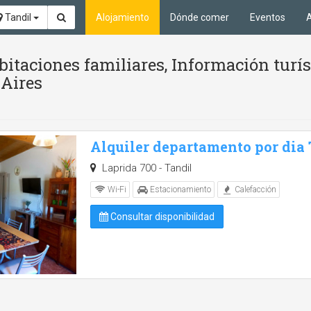
Tandil
Alojamiento
Dónde comer
Eventos
A
itaciones familiares, Información turí
 Aires
Alquiler departamento por dia
Laprida 700 - Tandil
Wi-Fi
Estacionamiento
Calefacción
Consultar disponibilidad