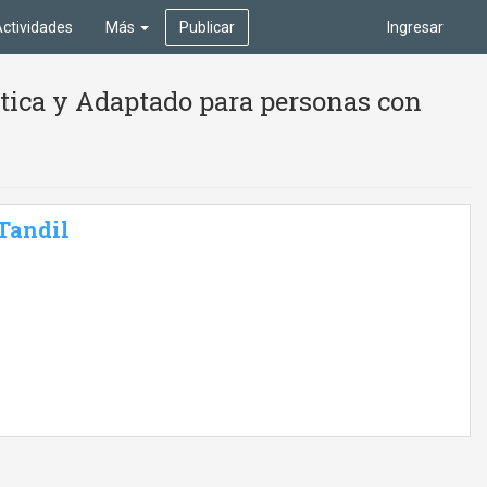
ctividades
Más
Publicar
Ingresar
stica y Adaptado para personas con
 Tandil