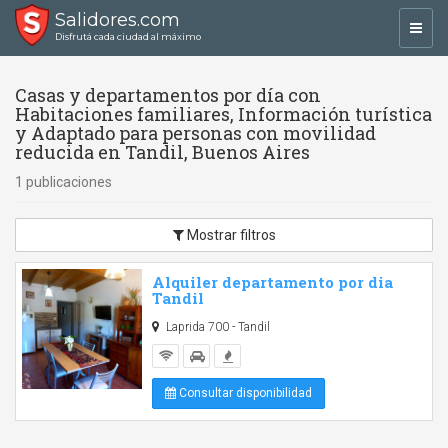
Salidores.com
Toggl
Disfrutá cada ciudad al máximo
navig
Casas y departamentos por día con
Habitaciones familiares, Información turística
y Adaptado para personas con movilidad
reducida en Tandil, Buenos Aires
1 publicaciones
Mostrar filtros
Alquiler departamento por dia
Tandil
Laprida 700 - Tandil
Consultar disponibilidad