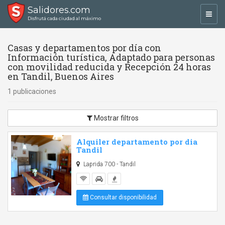
Salidores.com
Toggl
Disfrutá cada ciudad al máximo
navig
Casas y departamentos por día con
Información turística, Adaptado para personas
con movilidad reducida y Recepción 24 horas
en Tandil, Buenos Aires
1 publicaciones
Mostrar filtros
Alquiler departamento por dia
Tandil
Laprida 700 - Tandil
Consultar disponibilidad