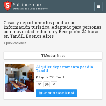
Salidores.com
Toggl
Disfrutá cada ciudad al máximo
navig
Casas y departamentos por día con
Información turística, Adaptado para personas
con movilidad reducida y Recepción 24 horas
en Tandil, Buenos Aires
1 publicaciones
Mostrar filtros
Alquiler departamento por dia
Tandil
Laprida 700 - Tandil
Consultar disponibilidad