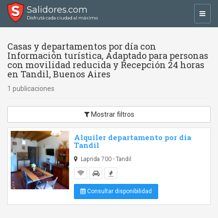
Salidores.com
Toggl
Disfrutá cada ciudad al máximo
navig
Casas y departamentos por día con
Información turística, Adaptado para personas
con movilidad reducida y Recepción 24 horas
en Tandil, Buenos Aires
1 publicaciones
Mostrar filtros
Alquiler departamento por dia
Tandil
Laprida 700 - Tandil
Consultar disponibilidad