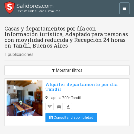
Salidores.com
Toggl
Disfrutá cada ciudad al máximo
navig
Casas y departamentos por día con
Información turística, Adaptado para personas
con movilidad reducida y Recepción 24 horas
en Tandil, Buenos Aires
1 publicaciones
Mostrar filtros
Alquiler departamento por dia
Tandil
Laprida 700 - Tandil
Consultar disponibilidad