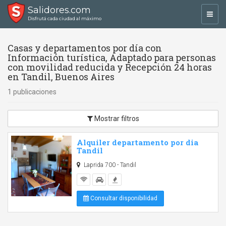
Salidores.com
Toggl
Disfrutá cada ciudad al máximo
navig
Casas y departamentos por día con
Información turística, Adaptado para personas
con movilidad reducida y Recepción 24 horas
en Tandil, Buenos Aires
1 publicaciones
Mostrar filtros
Alquiler departamento por dia
Tandil
Laprida 700 - Tandil
Consultar disponibilidad