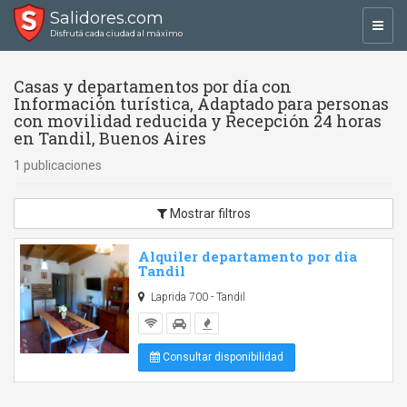
Salidores.com
Toggl
Disfrutá cada ciudad al máximo
navig
Casas y departamentos por día con
Información turística, Adaptado para personas
con movilidad reducida y Recepción 24 horas
en Tandil, Buenos Aires
1 publicaciones
Mostrar filtros
Alquiler departamento por dia
Tandil
Laprida 700 - Tandil
Consultar disponibilidad