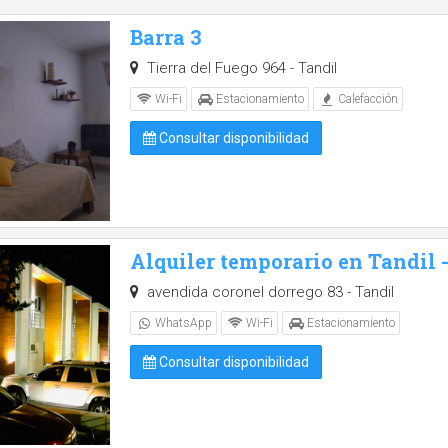
Barra 3
Tierra del Fuego 964 - Tandil
Wi-Fi
Estacionamiento
Calefacción
Consultar disponibilidad
Alquiler temporario en Tandil
avendida coronel dorrego 83 - Tandil
WhatsApp
Wi-Fi
Estacionamiento
Consultar disponibilidad