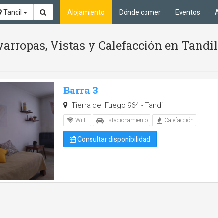
Tandil
Alojamiento
Dónde comer
Eventos
A
arropas, Vistas y Calefacción en Tandil
Barra 3
Tierra del Fuego 964 - Tandil
Wi-Fi
Estacionamiento
Calefacción
Consultar disponibilidad