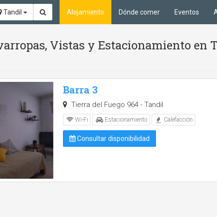
Tandil
Alojamiento
Dónde comer
Eventos
A
varropas, Vistas y Estacionamiento en T
Barra 3
Tierra del Fuego 964 - Tandil
Wi-Fi
Estacionamiento
Calefacción
Consultar disponibilidad