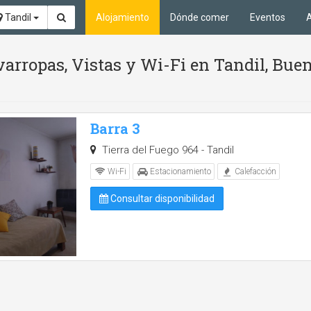
Tandil
Alojamiento
Dónde comer
Eventos
A
arropas, Vistas y Wi-Fi en Tandil, Bue
Barra 3
Tierra del Fuego 964 - Tandil
Wi-Fi
Estacionamiento
Calefacción
Consultar disponibilidad