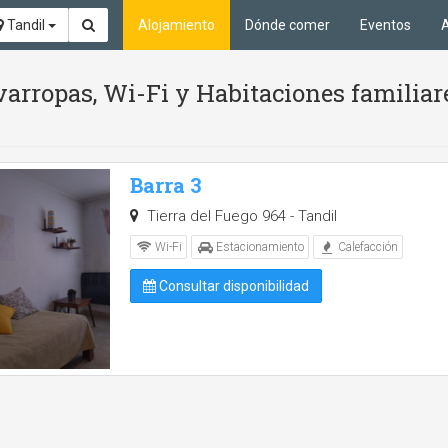
Tandil
Alojamiento
Dónde comer
Eventos
A
arropas, Wi-Fi y Habitaciones familiar
Barra 3
Tierra del Fuego 964 - Tandil
Wi-Fi
Estacionamiento
Calefacción
Consultar disponibilidad