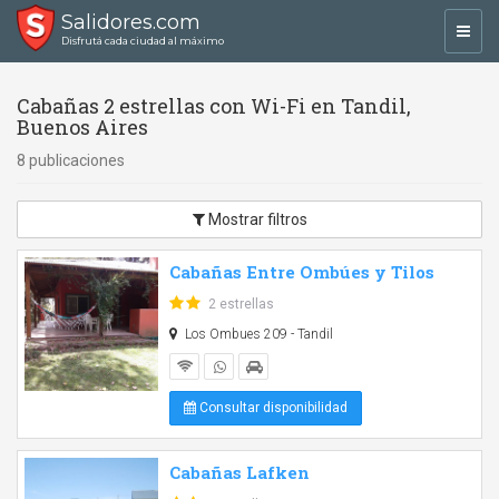
Salidores.com
Toggl
Disfrutá cada ciudad al máximo
navig
Cabañas 2 estrellas con Wi-Fi en Tandil,
Buenos Aires
8 publicaciones
Mostrar filtros
Cabañas Entre Ombúes y Tilos
2 estrellas
Los Ombues 209 - Tandil
Consultar disponibilidad
Cabañas Lafken