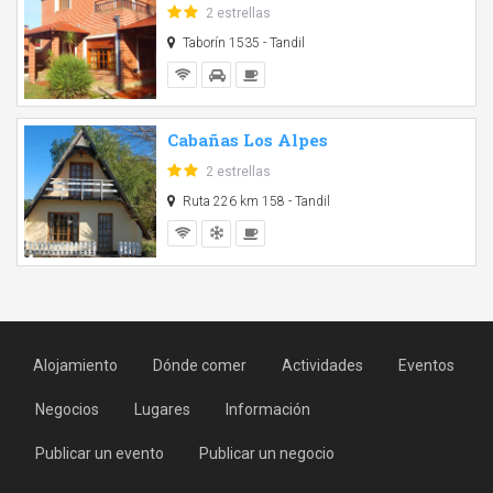
2 estrellas
Taborín 1535 - Tandil
Cabañas Los Alpes
2 estrellas
Ruta 226 km 158 - Tandil
Alojamiento
Dónde comer
Actividades
Eventos
Negocios
Lugares
Información
Publicar un evento
Publicar un negocio