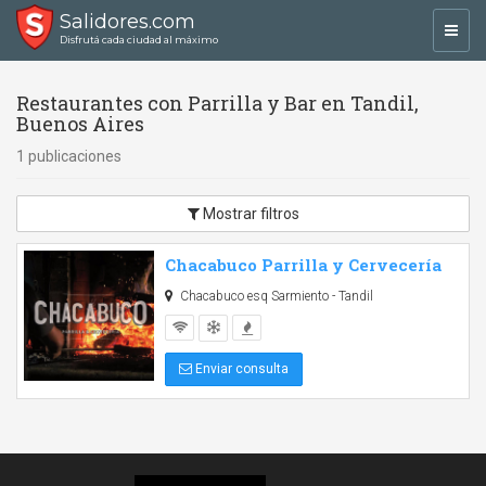
Salidores.com
Toggl
Disfrutá cada ciudad al máximo
navig
Restaurantes con Parrilla y Bar en Tandil,
Buenos Aires
1 publicaciones
Mostrar filtros
Chacabuco Parrilla y Cervecería
Chacabuco esq Sarmiento - Tandil
Enviar consulta