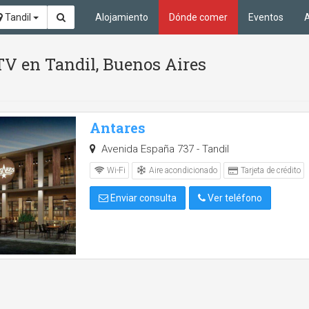
Tandil
Alojamiento
Dónde comer
Eventos
A
 TV en Tandil, Buenos Aires
Antares
Avenida España 737 - Tandil
Aire acondicionado
Wi-Fi
Tarjeta de crédito
Enviar consulta
Ver teléfono