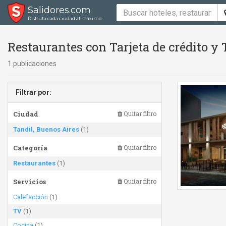
Salidores.com
Disfrutá cada ciudad al máximo
Restaurantes con Tarjeta de crédito y
1 publicaciones
Filtrar por:
Ciudad
Quitar filtro
Tandil, Buenos Aires
(1)
Categoría
Quitar filtro
Restaurantes
(1)
Servicios
Quitar filtro
Calefacción
(1)
TV
(1)
Cocina
(1)