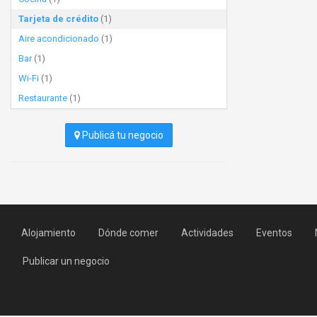
Tarjeta de crédito
(1)
Aire acondicionado
(1)
Bar
(1)
Wi-Fi
(1)
Restaurante
(1)
Publicá tu negocio
Alojamiento
Dónde comer
Actividades
Eventos
Publicar un negocio