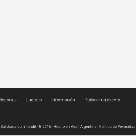
Negocios
Lugares
Información
Publicar un evento
Salidores.com Tandil - ® 2016 - Hecho en Azul, Argentina -
Política de Privacidad