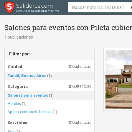
Salidores.com
Disfrutá cada ciudad al máximo
Salones para eventos con Pileta cubie
1 publicaciones
Filtrar por:
Ciudad
Quitar filtro
Tandil, Buenos Aires
(1)
Categoría
Quitar filtro
Salones para eventos
(1)
Hoteles
(1)
Spas y centros de belleza
(1)
Servicios
Quitar filtro
Spa
(1)