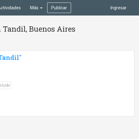
ctividades
Más
Publicar
Ingresar
n Tandil, Buenos Aires
Tandil"
cluido