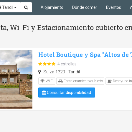
Tandil
Alojamiento
Dónde comer
Eventos
A
rta, Wi-Fi y Estacionamiento cubierto e
Hotel Boutique y Spa "Altos de 
4 estrellas
Suiza 1320 - Tandil
Wi-Fi
Estacionamiento cubierto
Desayuno in
Consultar disponibilidad