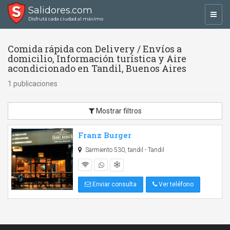
Salidores.com
Toggl
Disfrutá cada ciudad al máximo
navig
Comida rápida con Delivery / Envíos a
domicilio, Información turística y Aire
acondicionado en Tandil, Buenos Aires
1 publicaciones
Mostrar filtros
Franz Burger
Sarmiento 530, tandil - Tandil
Enviar consulta
Ver teléfono