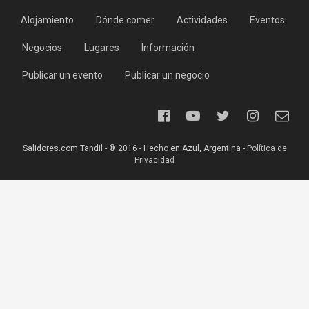
Alojamiento
Dónde comer
Actividades
Eventos
Negocios
Lugares
Información
Publicar un evento
Publicar un negocio
Salidores.com Tandil - ® 2016 - Hecho en Azul, Argentina -
Política de
Privacidad