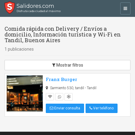
Salidores.com
Toggl
Disfrutá cada ciudad al máximo
navig
Comida rápida con Delivery / Envíos a
domicilio, Información turística y Wi-Fi en
Tandil, Buenos Aires
1 publicaciones
Mostrar filtros
Franz Burger
Sarmiento 530, tandil - Tandil
Enviar consulta
Ver teléfono