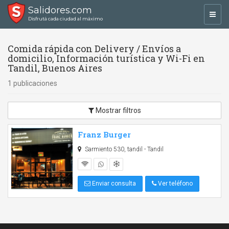
Salidores.com
Toggl
Disfrutá cada ciudad al máximo
navig
Comida rápida con Delivery / Envíos a
domicilio, Información turística y Wi-Fi en
Tandil, Buenos Aires
1 publicaciones
Mostrar filtros
Franz Burger
Sarmiento 530, tandil - Tandil
Enviar consulta
Ver teléfono