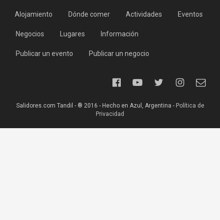
Alojamiento
Dónde comer
Actividades
Eventos
Negocios
Lugares
Información
Publicar un evento
Publicar un negocio
Salidores.com Tandil - ® 2016 - Hecho en Azul, Argentina -
Política de
Privacidad