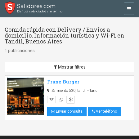
Salidores.com
Toggl
Disfrutá cada ciudad al máximo
navig
Comida rápida con Delivery / Envíos a
domicilio, Información turística y Wi-Fi en
Tandil, Buenos Aires
1 publicaciones
Mostrar filtros
Franz Burger
Sarmiento 530, tandil - Tandil
Enviar consulta
Ver teléfono