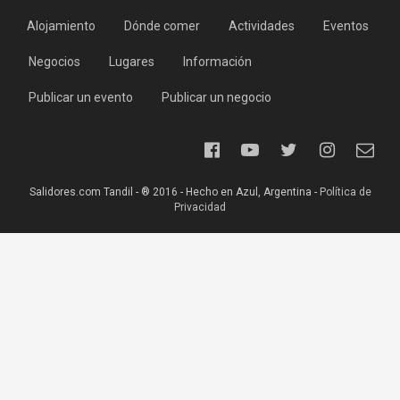
Alojamiento
Dónde comer
Actividades
Eventos
Negocios
Lugares
Información
Publicar un evento
Publicar un negocio
Salidores.com Tandil - ® 2016 - Hecho en Azul, Argentina -
Política de
Privacidad