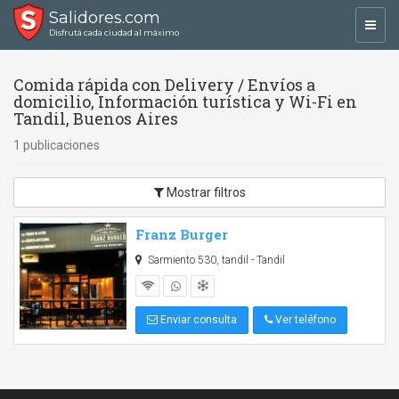
Salidores.com
Toggl
Disfrutá cada ciudad al máximo
navig
Comida rápida con Delivery / Envíos a
domicilio, Información turística y Wi-Fi en
Tandil, Buenos Aires
1 publicaciones
Mostrar filtros
Franz Burger
Sarmiento 530, tandil - Tandil
Enviar consulta
Ver teléfono