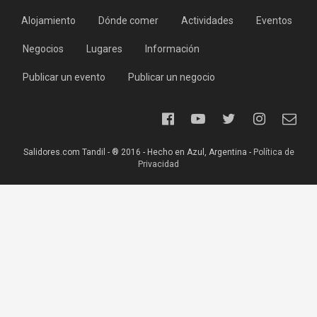
Alojamiento
Dónde comer
Actividades
Eventos
Negocios
Lugares
Información
Publicar un evento
Publicar un negocio
Salidores.com Tandil - ® 2016 - Hecho en Azul, Argentina -
Política de
Privacidad