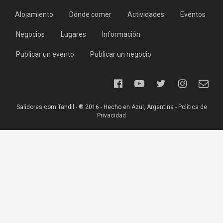
Alojamiento
Dónde comer
Actividades
Eventos
Negocios
Lugares
Información
Publicar un evento
Publicar un negocio
Salidores.com Tandil - ® 2016 - Hecho en Azul, Argentina -
Política de
Privacidad