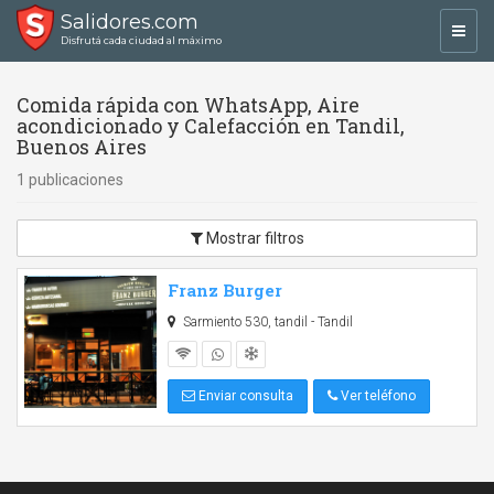
Salidores.com
Toggl
Disfrutá cada ciudad al máximo
navig
Comida rápida con WhatsApp, Aire
acondicionado y Calefacción en Tandil,
Buenos Aires
1 publicaciones
Mostrar filtros
Franz Burger
Sarmiento 530, tandil - Tandil
Enviar consulta
Ver teléfono