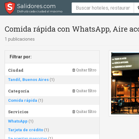
Salidores.com
Disfrutá cada ciudad al máximo
Comida rápida con WhatsApp, Aire aco
1 publicaciones
Filtrar por:
Ciudad
Quitar filtro
Tandil, Buenos Aires
(1)
Categoría
Quitar filtro
Comida rápida
(1)
Servicios
Quitar filtro
WhatsApp
(1)
Tarjeta de crédito
(1)
Se aceptan mascotas
(1)