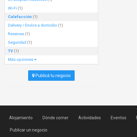
Wi-Fi
(1)
Calefacción
(1)
Delivery / Envíos a domicilio
(1)
Reservas
(1)
Seguridad
(1)
TV
(1)
Más opciones
Publicá tu negocio
Alojamiento
Dónde comer
Actividades
Eventos
Publicar un negocio