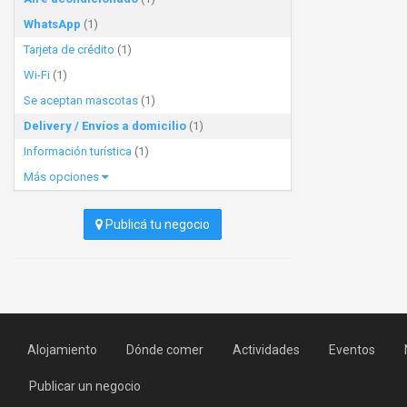
WhatsApp
(1)
Tarjeta de crédito
(1)
Wi-Fi
(1)
Se aceptan mascotas
(1)
Delivery / Envíos a domicilio
(1)
Información turística
(1)
Más opciones
Publicá tu negocio
Alojamiento
Dónde comer
Actividades
Eventos
Publicar un negocio