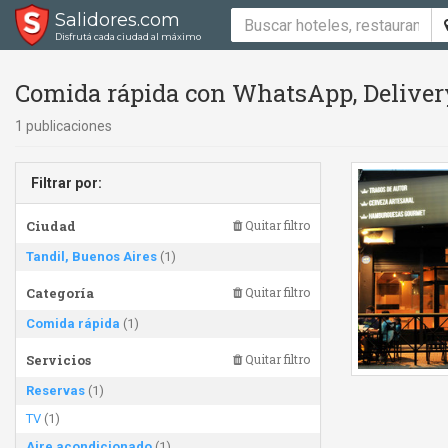
Salidores.com
Disfrutá cada ciudad al máximo
Comida rápida con WhatsApp, Delivery
1 publicaciones
Filtrar por:
Ciudad
Quitar filtro
Tandil, Buenos Aires
(1)
Categoría
Quitar filtro
Comida rápida
(1)
Servicios
Quitar filtro
Reservas
(1)
TV
(1)
Aire acondicionado
(1)