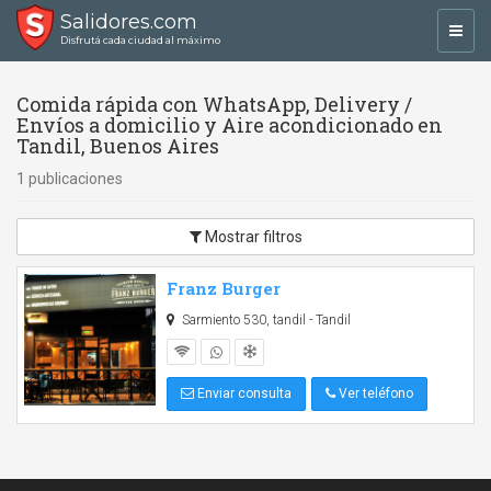
Salidores.com
Toggl
Disfrutá cada ciudad al máximo
navig
Comida rápida con WhatsApp, Delivery /
Envíos a domicilio y Aire acondicionado en
Tandil, Buenos Aires
1 publicaciones
Mostrar filtros
Franz Burger
Sarmiento 530, tandil - Tandil
Enviar consulta
Ver teléfono