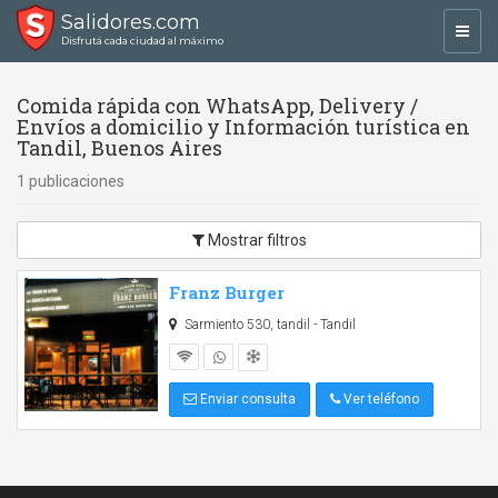
Salidores.com
Toggl
Disfrutá cada ciudad al máximo
navig
Comida rápida con WhatsApp, Delivery /
Envíos a domicilio y Información turística en
Tandil, Buenos Aires
1 publicaciones
Mostrar filtros
Franz Burger
Sarmiento 530, tandil - Tandil
Enviar consulta
Ver teléfono