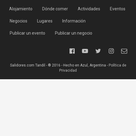
Alojamiento
Dónde comer
Actividades
Eventos
Negocios
Lugares
Información
Publicar un evento
Publicar un negocio
Salidores.com Tandil - ® 2016 - Hecho en Azul, Argentina -
Política de
Privacidad