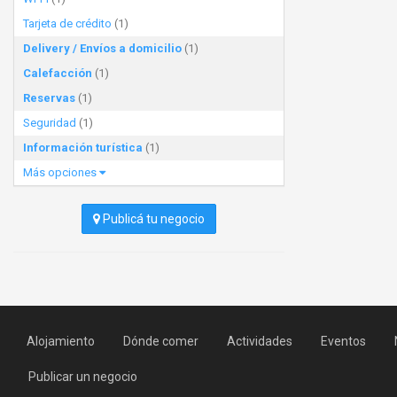
Tarjeta de crédito
(1)
Delivery / Envíos a domicilio
(1)
Calefacción
(1)
Reservas
(1)
Seguridad
(1)
Información turística
(1)
Más opciones
Publicá tu negocio
Alojamiento
Dónde comer
Actividades
Eventos
Publicar un negocio