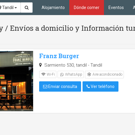
Tandil
Alojamiento
Dónde comer
Eventos
A
/ Envíos a domicilio y Información tur
Franz Burger
Sarmiento 530, tandil - Tandil
Aire acondicionado
Wi-Fi
WhatsApp
Enviar consulta
Ver teléfono