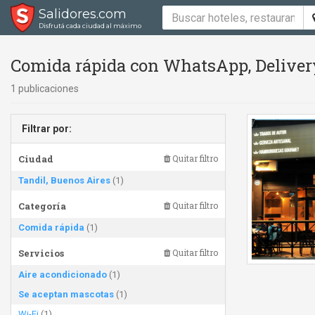
Salidores.com
Disfrutá cada ciudad al máximo
Comida rápida con WhatsApp, Delivery 
1 publicaciones
Filtrar por:
Ciudad
Quitar filtro
Tandil, Buenos Aires
(1)
Categoría
Quitar filtro
Comida rápida
(1)
Servicios
Quitar filtro
Aire acondicionado
(1)
Se aceptan mascotas
(1)
Wi-Fi
(1)