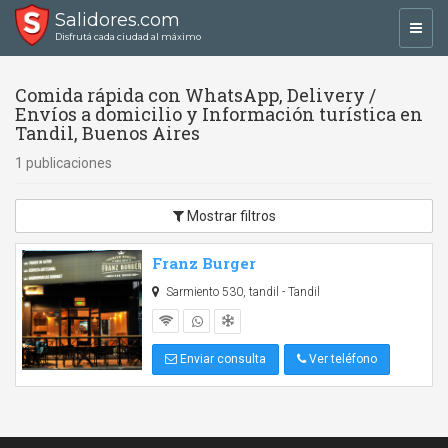
Salidores.com
Toggl
Disfrutá cada ciudad al máximo
navig
Comida rápida con WhatsApp, Delivery /
Envíos a domicilio y Información turística en
Tandil, Buenos Aires
1 publicaciones
Mostrar filtros
Franz Burger
Sarmiento 530, tandil - Tandil
Enviar consulta
Ver teléfono