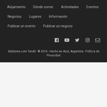
Alojamiento
Dónde comer
Actividades
Eventos
Negocios
Lugares
Información
Publicar un evento
Publicar un negocio
Salidores.com Tandil - ® 2016 - Hecho en Azul, Argentina -
Política de
Privacidad