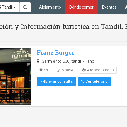
Tandil
Alojamiento
Dónde comer
Eventos
A
ión y Información turística en Tandil,
Franz Burger
Sarmiento 530, tandil - Tandil
Aire acondicionado
Wi-Fi
WhatsApp
Enviar consulta
Ver teléfono