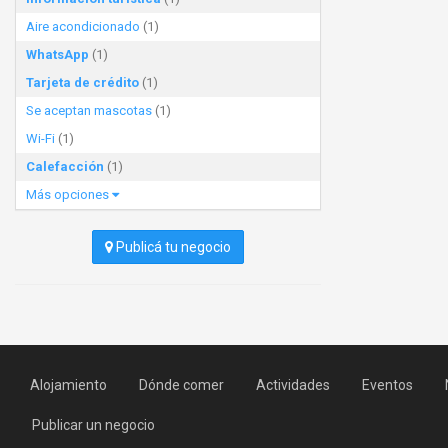
Aire acondicionado
(1)
WhatsApp
(1)
Tarjeta de crédito
(1)
Se aceptan mascotas
(1)
Wi-Fi
(1)
Calefacción
(1)
Más opciones
Publicá tu negocio
Alojamiento
Dónde comer
Actividades
Eventos
Publicar un negocio