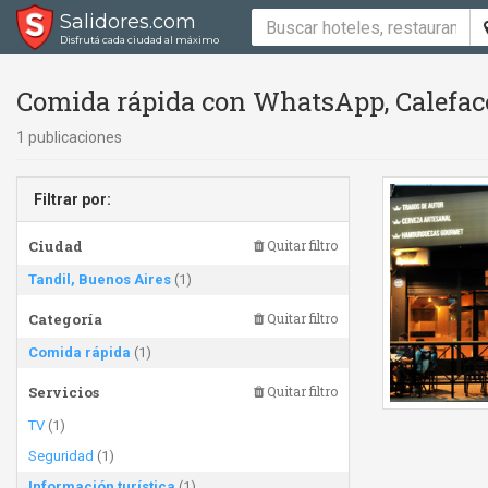
Salidores.com
Disfrutá cada ciudad al máximo
Comida rápida con WhatsApp, Calefacc
1 publicaciones
Filtrar por:
Ciudad
Quitar filtro
Tandil, Buenos Aires
(1)
Categoría
Quitar filtro
Comida rápida
(1)
Servicios
Quitar filtro
TV
(1)
Seguridad
(1)
Información turística
(1)