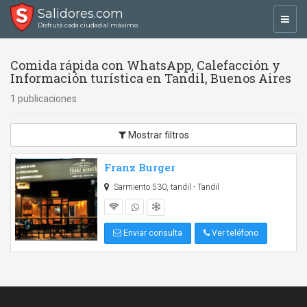
Salidores.com
Toggl
Disfrutá cada ciudad al máximo
navig
Comida rápida con WhatsApp, Calefacción y
Información turística en Tandil, Buenos Aires
1 publicaciones
Mostrar filtros
Franz Burger
Sarmiento 530, tandil - Tandil
Enviar consulta
Ver teléfono