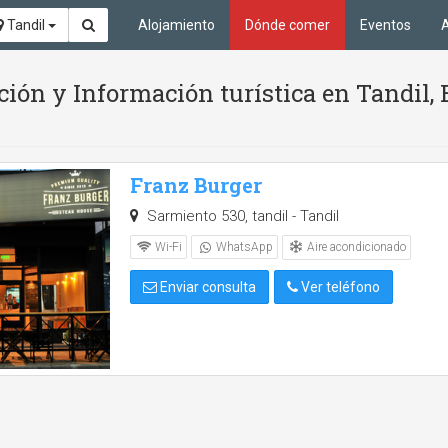
Tandil
Alojamiento
Dónde comer
Eventos
A
ión y Información turística en Tandil,
Franz Burger
Sarmiento 530, tandil - Tandil
Aire acondicionado
Wi-Fi
WhatsApp
Enviar consulta
Ver teléfono