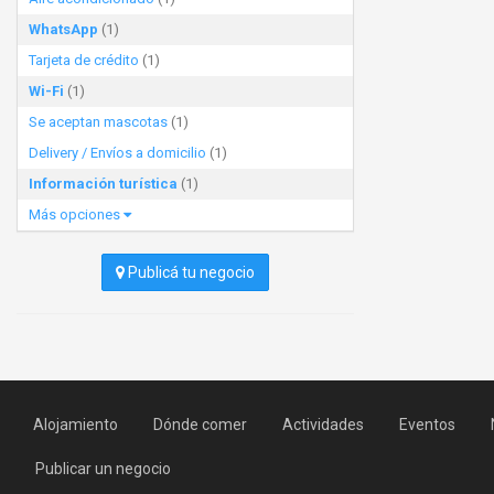
WhatsApp
(1)
Tarjeta de crédito
(1)
Wi-Fi
(1)
Se aceptan mascotas
(1)
Delivery / Envíos a domicilio
(1)
Información turística
(1)
Más opciones
Publicá tu negocio
Alojamiento
Dónde comer
Actividades
Eventos
Publicar un negocio