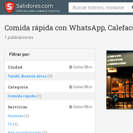
Salidores.com
Disfrutá cada ciudad al máximo
Comida rápida con WhatsApp, Calefacc
1 publicaciones
Filtrar por:
Ciudad
Quitar filtro
Tandil, Buenos Aires
(1)
Categoría
Quitar filtro
Comida rápida
(1)
Servicios
Quitar filtro
Reservas
(1)
TV
(1)
Aire acondicionado
(1)