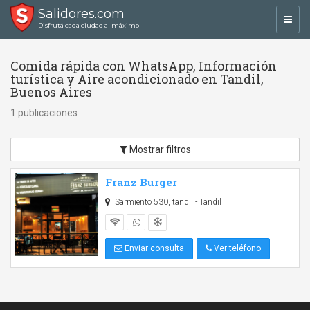
Salidores.com
Toggl
Disfrutá cada ciudad al máximo
navig
Comida rápida con WhatsApp, Información
turística y Aire acondicionado en Tandil,
Buenos Aires
1 publicaciones
Mostrar filtros
Franz Burger
Sarmiento 530, tandil - Tandil
Enviar consulta
Ver teléfono