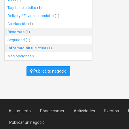
Tarjeta de crédito
(1)
Delivery / Envíos a domicilio
(1)
Calefacción
(1)
Reservas
(1)
Seguridad
(1)
Información turística
(1)
Más opciones
Publicá tu negocio
Alojamiento
Dónde comer
Actividades
Eventos
Publicar un negocio