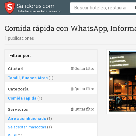
Salidores.com
Disfrutá cada ciudad al máximo
Comida rápida con WhatsApp, Informac
1 publicaciones
Filtrar por:
Ciudad
Quitar filtro
Tandil, Buenos Aires
(1)
Categoría
Quitar filtro
Comida rápida
(1)
Servicios
Quitar filtro
Aire acondicionado
(1)
Se aceptan mascotas
(1)
Wi-Fi
(1)