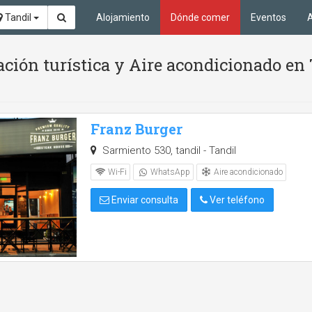
Tandil
Alojamiento
Dónde comer
Eventos
A
ión turística y Aire acondicionado en 
Franz Burger
Sarmiento 530, tandil - Tandil
Aire acondicionado
Wi-Fi
WhatsApp
Enviar consulta
Ver teléfono