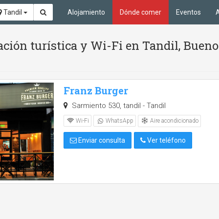
Tandil
Alojamiento
Dónde comer
Eventos
A
ión turística y Wi-Fi en Tandil, Bueno
Franz Burger
Sarmiento 530, tandil - Tandil
Aire acondicionado
Wi-Fi
WhatsApp
Enviar consulta
Ver teléfono