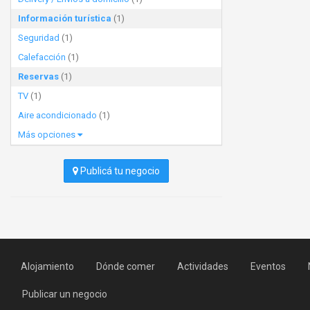
Información turística
(1)
Seguridad
(1)
Calefacción
(1)
Reservas
(1)
TV
(1)
Aire acondicionado
(1)
Más opciones
Publicá tu negocio
Alojamiento
Dónde comer
Actividades
Eventos
Publicar un negocio