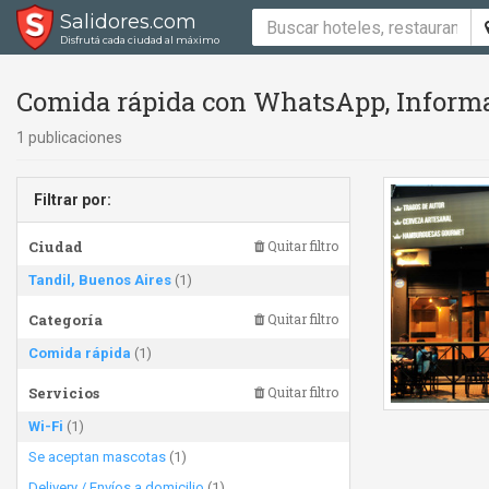
Salidores.com
Disfrutá cada ciudad al máximo
Comida rápida con WhatsApp, Informac
1 publicaciones
Filtrar por:
Ciudad
Quitar filtro
Tandil, Buenos Aires
(1)
Categoría
Quitar filtro
Comida rápida
(1)
Servicios
Quitar filtro
Wi-Fi
(1)
Se aceptan mascotas
(1)
Delivery / Envíos a domicilio
(1)