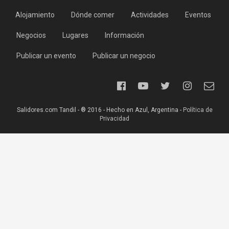
Alojamiento
Dónde comer
Actividades
Eventos
Negocios
Lugares
Información
Publicar un evento
Publicar un negocio
Salidores.com Tandil - ® 2016 - Hecho en Azul, Argentina -
Política de
Privacidad