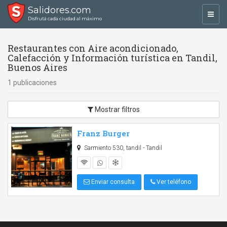
Salidores.com
Toggl
Disfrutá cada ciudad al máximo
navig
Restaurantes con Aire acondicionado,
Calefacción y Información turística en Tandil,
Buenos Aires
1 publicaciones
Mostrar filtros
Franz Burger
Sarmiento 530, tandil - Tandil
Enviar consulta
Ver teléfono