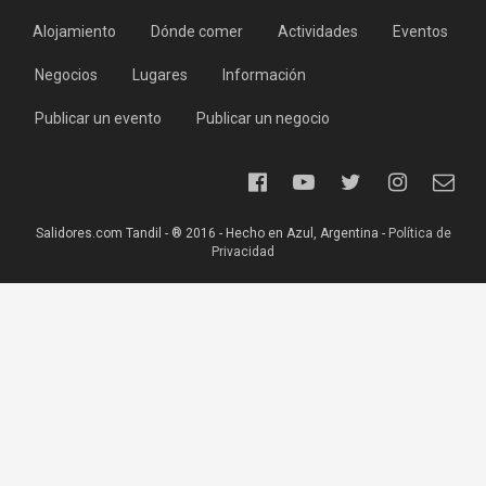
Alojamiento
Dónde comer
Actividades
Eventos
Negocios
Lugares
Información
Publicar un evento
Publicar un negocio
Salidores.com Tandil - ® 2016 - Hecho en Azul, Argentina -
Política de
Privacidad