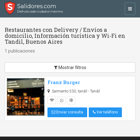
Salidores.com
Toggl
Disfrutá cada ciudad al máximo
navig
Restaurantes con Delivery / Envíos a
domicilio, Información turística y Wi-Fi en
Tandil, Buenos Aires
1 publicaciones
Mostrar filtros
Franz Burger
Sarmiento 530, tandil - Tandil
Enviar consulta
Ver teléfono