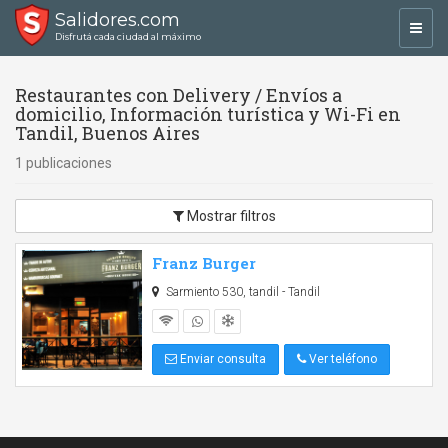
Salidores.com
Toggl
Disfrutá cada ciudad al máximo
navig
Restaurantes con Delivery / Envíos a
domicilio, Información turística y Wi-Fi en
Tandil, Buenos Aires
1 publicaciones
Mostrar filtros
Franz Burger
Sarmiento 530, tandil - Tandil
Enviar consulta
Ver teléfono