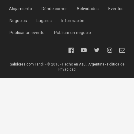
Alojamiento
Dónde comer
Actividades
Eventos
Negocios
Lugares
Información
Publicar un evento
Publicar un negocio
Salidores.com Tandil - ® 2016 - Hecho en Azul, Argentina -
Política de
Privacidad