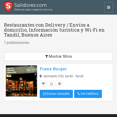
Salidores.com
Toggl
Disfrutá cada ciudad al máximo
navig
Restaurantes con Delivery / Envíos a
domicilio, Información turística y Wi-Fi en
Tandil, Buenos Aires
1 publicaciones
Mostrar filtros
Franz Burger
Sarmiento 530, tandil - Tandil
Enviar consulta
Ver teléfono