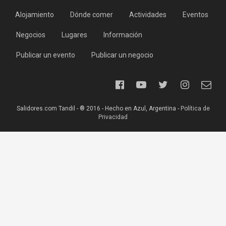
Alojamiento
Dónde comer
Actividades
Eventos
Negocios
Lugares
Información
Publicar un evento
Publicar un negocio
Salidores.com Tandil - ® 2016 - Hecho en Azul, Argentina -
Política de
Privacidad