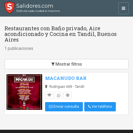
Salidores.com
Toggl
Disfrutá cada ciudad al máximo
navig
Restaurantes con Baño privado, Aire
acondicionado y Cocina en Tandil, Buenos
Aires
1 publicaciones
Mostrar filtros
MACANUDO BAR
Rodriguez 469 - Tandil
Enviar consulta
Ver teléfono