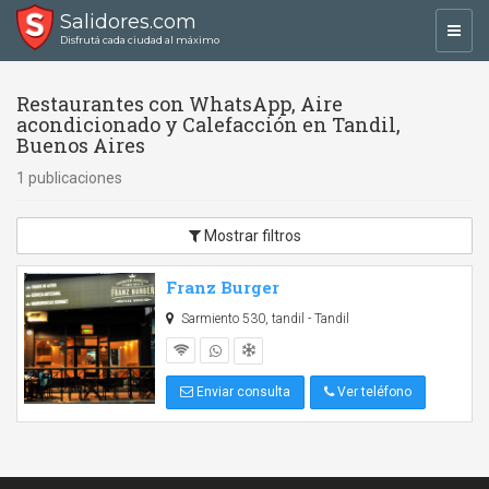
Salidores.com
Toggl
Disfrutá cada ciudad al máximo
navig
Restaurantes con WhatsApp, Aire
acondicionado y Calefacción en Tandil,
Buenos Aires
1 publicaciones
Mostrar filtros
Franz Burger
Sarmiento 530, tandil - Tandil
Enviar consulta
Ver teléfono