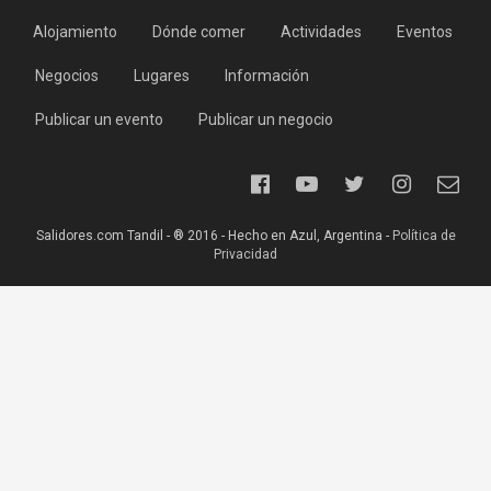
Alojamiento
Dónde comer
Actividades
Eventos
Negocios
Lugares
Información
Publicar un evento
Publicar un negocio
Salidores.com Tandil - ® 2016 - Hecho en Azul, Argentina -
Política de
Privacidad