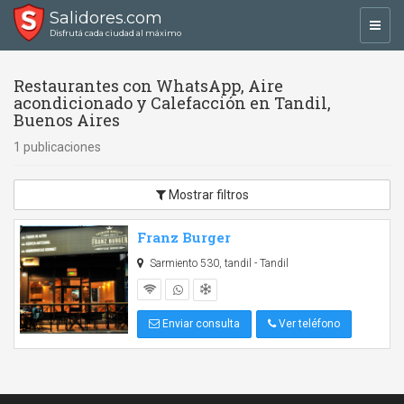
Salidores.com
Toggl
Disfrutá cada ciudad al máximo
navig
Restaurantes con WhatsApp, Aire
acondicionado y Calefacción en Tandil,
Buenos Aires
1 publicaciones
Mostrar filtros
Franz Burger
Sarmiento 530, tandil - Tandil
Enviar consulta
Ver teléfono