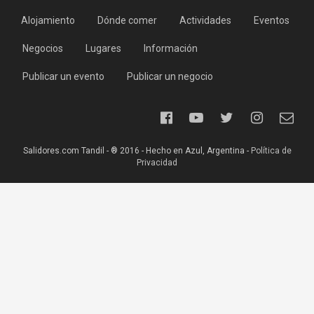
Alojamiento
Dónde comer
Actividades
Eventos
Negocios
Lugares
Información
Publicar un evento
Publicar un negocio
Salidores.com Tandil - ® 2016 - Hecho en Azul, Argentina -
Política de
Privacidad