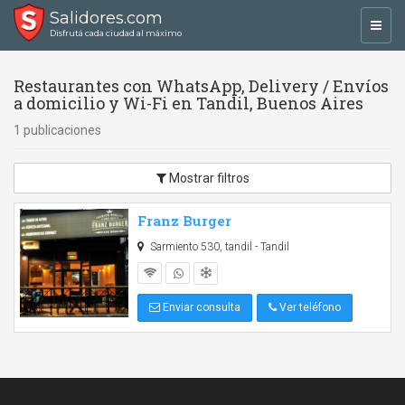
Salidores.com
Toggl
Disfrutá cada ciudad al máximo
navig
Restaurantes con WhatsApp, Delivery / Envíos
a domicilio y Wi-Fi en Tandil, Buenos Aires
1 publicaciones
Mostrar filtros
Franz Burger
Sarmiento 530, tandil - Tandil
Enviar consulta
Ver teléfono