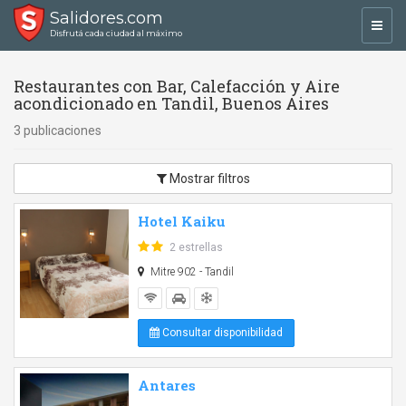
Salidores.com
Toggl
Disfrutá cada ciudad al máximo
navig
Restaurantes con Bar, Calefacción y Aire
acondicionado en Tandil, Buenos Aires
3 publicaciones
Mostrar filtros
Hotel Kaiku
2 estrellas
Mitre 902 - Tandil
Consultar disponibilidad
Antares