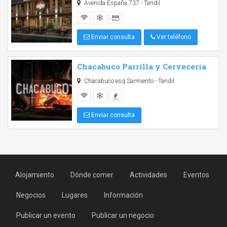
Avenida España 737 - Tandil
Enviar consulta
Ver teléfono
Chacabuco Parrilla y Cervecería
Chacabuco esq Sarmiento - Tandil
Enviar consulta
Alojamiento
Dónde comer
Actividades
Eventos
Negocios
Lugares
Información
Publicar un evento
Publicar un negocio